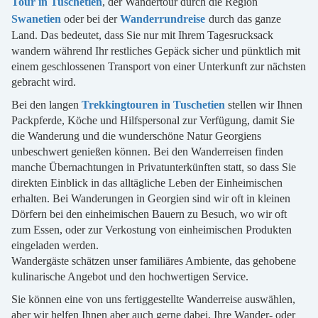
Tour in Tuschetien
, der Wandertour durch die Region
Swanetien
oder bei der
W
anderrundreise
durch das ganze
Land. Das bedeutet, dass Sie nur mit Ihrem Tagesrucksack
wandern während Ihr restliches Gepäck sicher und pünktlich mit
einem geschlossenen Transport von einer Unterkunft zur nächsten
gebracht wird.
Bei den langen
Trekkingtouren in Tuschetien
stellen wir Ihnen
Packpferde, Köche und Hilfspersonal zur Verfügung, damit Sie
die Wanderung und die wunderschöne Natur Georgiens
unbeschwert genießen können. Bei den Wanderreisen finden
manche Übernachtungen in Privatunterkünften statt, so dass Sie
direkten Einblick in das alltägliche Leben der Einheimischen
erhalten. Bei Wanderungen in Georgien sind wir oft in kleinen
Dörfern bei den einheimischen Bauern zu Besuch, wo wir oft
zum Essen, oder zur Verkostung von einheimischen Produkten
eingeladen werden.
Wandergäste schätzen unser familiäres Ambiente, das gehobene
kulinarische Angebot und den hochwertigen Service.
Sie können eine von uns fertiggestellte Wanderreise auswählen,
aber wir helfen Ihnen aber auch gerne dabei, Ihre Wander- oder