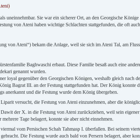
teni)
t als uneinnehmbar. Sie war ein sicherer Ort, an den Georgische Könige
tung von Ateni haben wichtige Schlachten stattgefunden, die oft auch
ng von Ateni“) bekam die Anlage, weil sie sich im Ateni Tal, am Fluss
ürstenfamilie Baghwaschi erbaut. Diese Familie besaß auch eine ander
ldekari genannt wurden.
mer loyal gegenüber den Georgischen Königen, weshalb gleich nach de
ig Bagrat III. an der Festung stattgefunden hat. Der König konnte d
igs anerkannt und die Festung wurde dem König übergeben.
 Liparit versucht, die Festung von Ateni einzunehmen, aber die königli
 Dawit der X. in die Festung von Ateni zurückziehen, weil sein eigene
ür mehrere Tage belagert, konnte sie aber nicht einnehmen.
iermal vom Persischen Schah Tahmasp I. überfallen. Bei seinem vierten
i gebracht. Die Festung wurde auch bald von Persern belagert, aber ko