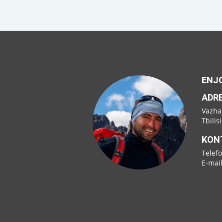
ENJO
ADR
Vazha
Tbilis
KON
Telef
E-mai