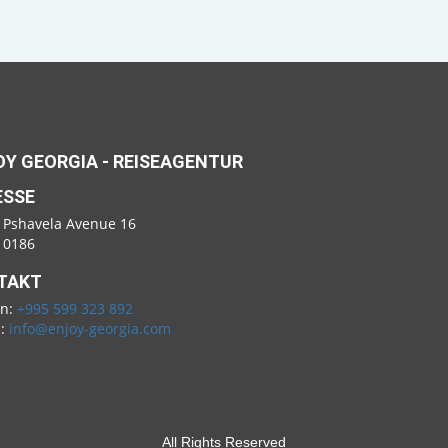
Y GEORGIA - REISEAGENTUR
ESSE
 Pshavela Avenue 16
i 0186
TAKT
on:
+995 599 323 892
l:
info@enjoy-georgia.com
All Rights Reserved