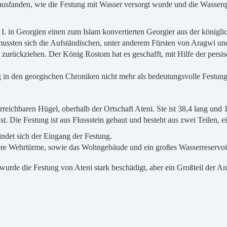
usfanden, wie die Festung mit Wasser versorgt wurde und die Wasserque
 I. in Georgien einen zum Islam konvertierten Georgier aus der königl
ssten sich die Aufständischen, unter anderem Fürsten von Aragwi und
i zurückziehen. Der König Rostom hat es geschafft, mit Hilfe der pers
 in den georgischen Chroniken nicht mehr als bedeutungsvolle Festung
erreichbaren Hügel, oberhalb der Ortschaft Ateni. Sie ist 38,4 lang un
ist. Die Festung ist aus Flussstein gebaut und besteht aus zwei Teilen,
efindet sich der Eingang der Festung.
rere Wehrtürme, sowie das Wohngebäude und ein großes Wasserreservoi
urde die Festung von Ateni stark beschädigt, aber ein Großteil der A