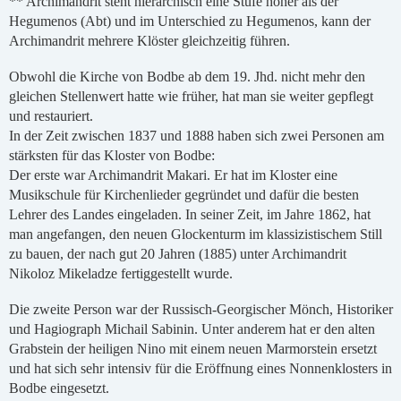
** Archimandrit steht hierarchisch eine Stufe höher als der
Hegumenos (Abt) und im Unterschied zu Hegumenos, kann der
Archimandrit mehrere Klöster gleichzeitig führen.
Obwohl die Kirche von Bodbe ab dem 19. Jhd. nicht mehr den
gleichen Stellenwert hatte wie früher, hat man sie weiter gepflegt
und restauriert.
In der Zeit zwischen 1837 und 1888 haben sich zwei Personen am
stärksten für das Kloster von Bodbe:
Der erste war Archimandrit Makari. Er hat im Kloster eine
Musikschule für Kirchenlieder gegründet und dafür die besten
Lehrer des Landes eingeladen. In seiner Zeit, im Jahre 1862, hat
man angefangen, den neuen Glockenturm im klassizistischem Still
zu bauen, der nach gut 20 Jahren (1885) unter Archimandrit
Nikoloz Mikeladze fertiggestellt wurde.
Die zweite Person war der Russisch-Georgischer Mönch, Historiker
und Hagiograph Michail Sabinin. Unter anderem hat er den alten
Grabstein der heiligen Nino mit einem neuen Marmorstein ersetzt
und hat sich sehr intensiv für die Eröffnung eines Nonnenklosters in
Bodbe eingesetzt.