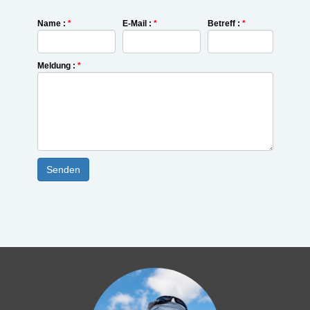
Name :
*
E-Mail :
*
Betreff :
*
Meldung :
*