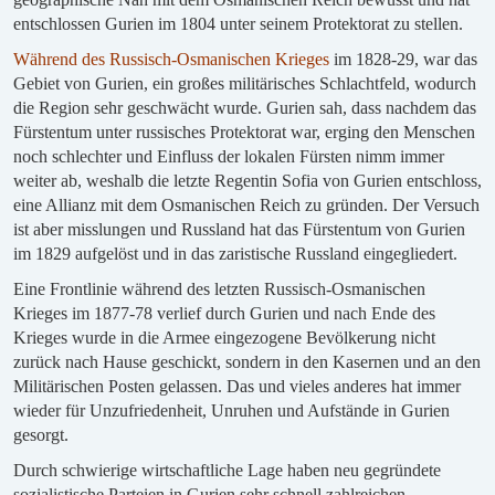
entschlossen Gurien im 1804 unter seinem Protektorat zu stellen.
Während des Russisch-Osmanischen Krieges
im 1828-29, war das
Gebiet von Gurien, ein großes militärisches Schlachtfeld, wodurch
die Region sehr geschwächt wurde. Gurien sah, dass nachdem das
Fürstentum unter russisches Protektorat war, erging den Menschen
noch schlechter und Einfluss der lokalen Fürsten nimm immer
weiter ab, weshalb die letzte Regentin Sofia von Gurien entschloss,
eine Allianz mit dem Osmanischen Reich zu gründen. Der Versuch
ist aber misslungen und Russland hat das Fürstentum von Gurien
im 1829 aufgelöst und in das zaristische Russland eingegliedert.
Eine Frontlinie während des letzten Russisch-Osmanischen
Krieges im 1877-78 verlief durch Gurien und nach Ende des
Krieges wurde in die Armee eingezogene Bevölkerung nicht
zurück nach Hause geschickt, sondern in den Kasernen und an den
Militärischen Posten gelassen. Das und vieles anderes hat immer
wieder für Unzufriedenheit, Unruhen und Aufstände in Gurien
gesorgt.
Durch schwierige wirtschaftliche Lage haben neu gegründete
sozialistische Parteien in Gurien sehr schnell zahlreichen