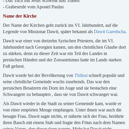
- Das Tuch mit Jesus Schweiß und Tränen
- Grabeserde vom Apostel Paulus
Name der Kirche
Der Name der Kirchen geht zurück ins VI. Jahrhundert, auf die
Legende von Missionar Dawit, später bekannt als
Dawit Garedscha
.
Dawit war einer von dreizehn Syrischen Priestern, die im VI.
Jahrhundert nach Georgien kamen, um den christlichen Glaube dort
zu stärken, denn zu dieser Zeit war ein Teil des Landes in
persischen Händen und der Zoroastrismus hatte im Lande starken
Fuß gefasst.
Dawit wurde bei der Bevölkerung von
Tbilissi
schnell populär und
seine christliche Gemeinde wuchs zusehends. Das war den
persischen Besatzern ein Dorn im Auge und sie bestachen eine
Schwangere zu behaupten , dass sie von Dawit schwanger war.
Als Dawit wieder in die Stadt zu seiner Gemeinde kam, wurde er
von einer empörten Menge empfangen. Unter ihnen war auch die
besagte Frau. Dawit sagte nichts, er näherte sich der Frau, berührte
ihren Bauch mit einem Stab und fragte den Fötus nach dem Namen
seines Vaters, den dieser dann nannte. Mehr hat Dawit nicht