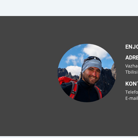
ENJO
ADR
Vazha
Tbilis
KON
Telef
E-mai