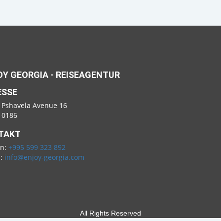
Y GEORGIA - REISEAGENTUR
ESSE
 Pshavela Avenue 16
i 0186
TAKT
on:
+995 599 323 892
l:
info@enjoy-georgia.com
All Rights Reserved