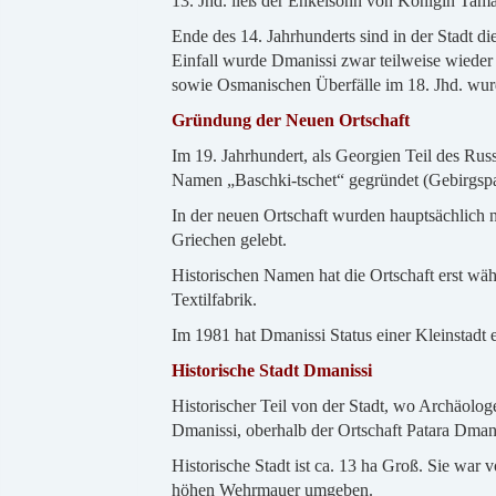
13. Jhd. ließ der Enkelsonn von Königin Tama
Ende des 14. Jahrhunderts sind in der Stadt d
Einfall wurde Dmanissi zwar teilweise wieder 
sowie Osmanischen Überfälle im 18. Jhd. wurd
Gründung der Neuen Ortschaft
Im 19. Jahrhundert, als Georgien Teil des Rus
Namen „Baschki-tschet“ gegründet (Gebirgspa
In der neuen Ortschaft wurden hauptsächlich 
Griechen gelebt.
Historischen Namen hat die Ortschaft erst wä
Textilfabrik.
Im 1981 hat Dmanissi Status einer Kleinstadt e
Historische Stadt Dmanissi
Historischer Teil von der Stadt, wo Archäologe
Dmanissi, oberhalb der Ortschaft Patara Dmani
Historische Stadt ist ca. 13 ha Groß. Sie war
höhen Wehrmauer umgeben.