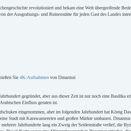
hengeschichte revolutioniert und bekam eine Welt übergreifende Bede
h von der Ausgrabungs- und Ruinenstätte für jeden Gast des Landes inter
nießen Sie
4K-Aufnahmen
von Dmanissi
hrhundert gegründet, aber aus dieser Zeit ist nur noch eine Basilika e
 Arabischen Einfluss geraten ist.
dschuken eingenommen, aber im folgenden Jahrhundert hat König Dawit
n eine Stadt mit Karawansereien und großen Märkte umbauen. Dmanissi e
r mehrere Jahrhunderte lang ein Zweig der Seidenstraße verlief, die B