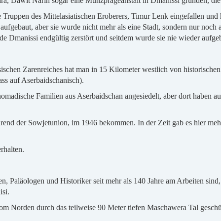
ra, Dawit Narin sogar eine Münzprägeanstalt in Dmanissi gründen, di
ie Truppen des Mittelasiatischen Eroberers, Timur Lenk eingefallen und
aufgebaut, aber sie wurde nicht mehr als eine Stadt, sondern nur noch 
e Dmanissi endgültig zerstört und seitdem wurde sie nie wieder aufge
sischen Zarenreiches hat man in 15 Kilometer westlich von historische
ss auf Aserbaidschanisch).
nomadische Familien aus Aserbaidschan angesiedelt, aber dort haben au
hrend der Sowjetunion, im 1946 bekommen. In der Zeit gab es hier meh
rhalten.
n, Paläologen und Historiker seit mehr als 140 Jahre am Arbeiten sind,
si.
 vom Norden durch das teilweise 90 Meter tiefen Maschawera Tal geschüt