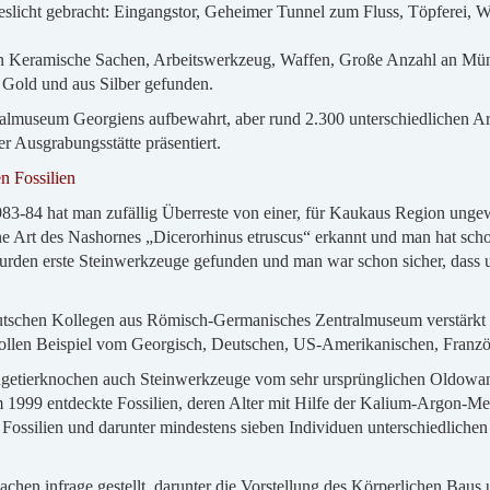
icht gebracht: Eingangstor, Geheimer Tunnel zum Fluss, Töpferei, We
n Keramische Sachen, Arbeitswerkzeug, Waffen, Große Anzahl an Mün
 Gold und aus Silber gefunden.
almuseum Georgiens aufbewahrt, aber rund 2.300 unterschiedlichen 
 Ausgrabungsstätte präsentiert.
n Fossilien
3-84 hat man zufällig Überreste von einer, für Kaukaus Region unge
ne Art des Nashornes „Dicerorhinus etruscus“ erkannt und man hat scho
urden erste Steinwerkzeuge gefunden und man war schon sicher, dass un
schen Kollegen aus Römisch-Germanisches Zentralmuseum verstärkt u
 tollen Beispiel vom Georgisch, Deutschen, US-Amerikanischen, Fran
getierknochen auch Steinwerkzeuge vom sehr ursprünglichen Oldowan-K
1999 entdeckte Fossilien, deren Alter mit Hilfe der Kalium-Argon-Meth
Fossilien und darunter mindestens sieben Individuen unterschiedlichen
hen infrage gestellt, darunter die Vorstellung des Körperlichen Baus 