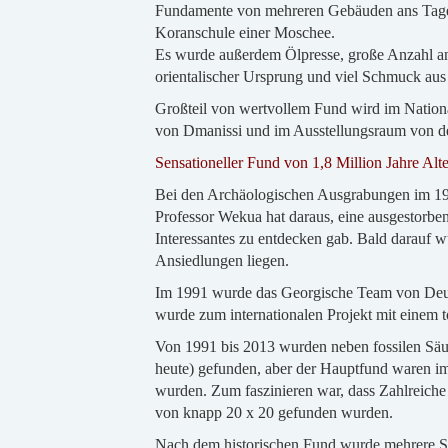
Fundamente von mehreren Gebäuden ans Tagesl
Koranschule einer Moschee.
Es wurde außerdem Ölpresse, große Anzahl a
orientalischer Ursprung und viel Schmuck aus
Großteil von wertvollem Fund wird im Nation
von Dmanissi und im Ausstellungsraum von der
Sensationeller Fund von 1,8 Million Jahre Alte
Bei den Archäologischen Ausgrabungen im 198
Professor Wekua hat daraus, eine ausgestorbe
Interessantes zu entdecken gab. Bald darauf w
Ansiedlungen liegen.
Im 1991 wurde das Georgische Team von Deut
wurde zum internationalen Projekt mit einem
Von 1991 bis 2013 wurden neben fossilen Säu
heute) gefunden, aber der Hauptfund waren im 
wurden. Zum faszinieren war, dass Zahlreiche 
von knapp 20 x 20 gefunden wurden.
Nach dem historischen Fund wurde mehrere Sac