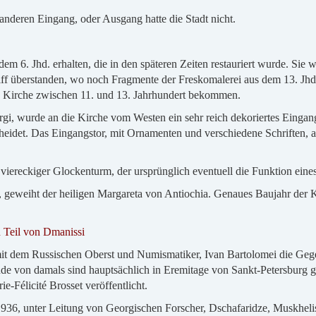
anderen Eingang, oder Ausgang hatte die Stadt nicht.
dem 6. Jhd. erhalten, die in den späteren Zeiten restauriert wurde. Sie w
chiff überstanden, wo noch Fragmente der Freskomalerei aus dem 13. Jhd
e Kirche zwischen 11. und 13. Jahrhundert bekommen.
i, wurde an die Kirche vom Westen ein sehr reich dekoriertes Eingangs
cheidet. Das Eingangstor, mit Ornamenten und verschiedene Schriften, a
viereckiger Glockenturm, der ursprünglich eventuell die Funktion eine
, geweiht der heiligen Margareta von Antiochia. Genaues Baujahr der Kir
 Teil von Dmanissi
 mit dem Russischen Oberst und Numismatiker, Ivan Bartolomei die Geg
e von damals sind hauptsächlich in Eremitage von Sankt-Petersburg gel
ie-Félicité Brosset veröffentlicht.
936, unter Leitung von Georgischen Forscher, Dschafaridze, Muskhelis