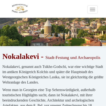
Toggle
navigati
Nokalakevi -
Stadt-Festung und Archaeopolis
Nokalakevi, genannt auch Tsikhe-Godschi, war eine wichtige Stadt
im antiken Königreich Kolchis und später die Hauptstadt des
Westgeorgischen Königreiches Lasika, sie ist gleichzeitig die größte
Wehranlage des Landes.
Wenn man in Georgien eine Top Sehenswürdigkeit, außerhalb
touristischen Highlights sucht, dann ist Nokalakevi, mit ihrer
beeindruckenden Geschichte, Architektur und archelogischen
Artefakten, aus dem 8. Jhd. vor unserer Zeitrechnung bis 18.