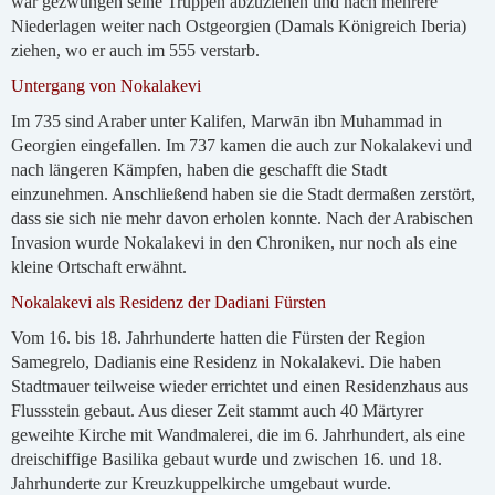
war gezwungen seine Truppen abzuziehen und nach mehrere
Niederlagen weiter nach Ostgeorgien (Damals Königreich Iberia)
ziehen, wo er auch im 555 verstarb.
Untergang von Nokalakevi
Im 735 sind Araber unter Kalifen, Marwān ibn Muhammad in
Georgien eingefallen. Im 737 kamen die auch zur Nokalakevi und
nach längeren Kämpfen, haben die geschafft die Stadt
einzunehmen. Anschließend haben sie die Stadt dermaßen zerstört,
dass sie sich nie mehr davon erholen konnte. Nach der Arabischen
Invasion wurde Nokalakevi in den Chroniken, nur noch als eine
kleine Ortschaft erwähnt.
Nokalakevi als Residenz der Dadiani Fürsten
Vom 16. bis 18. Jahrhunderte hatten die Fürsten der Region
Samegrelo, Dadianis eine Residenz in Nokalakevi. Die haben
Stadtmauer teilweise wieder errichtet und einen Residenzhaus aus
Flussstein gebaut. Aus dieser Zeit stammt auch 40 Märtyrer
geweihte Kirche mit Wandmalerei, die im 6. Jahrhundert, als eine
dreischiffige Basilika gebaut wurde und zwischen 16. und 18.
Jahrhunderte zur Kreuzkuppelkirche umgebaut wurde.