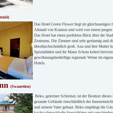
taisi)
Das Hotel Green Flower liegt im gleichnamigen hi
Altstadt von Kutaissi und wird von einem jungen
Das Hotel hat einen perfekten Blick über die Sta
Zentrums. Die Zimmer sind sehr geräumig und di
überdurchschnittlich groß. Ana und ihre Mutter 
Spezialitäten und ihr Mann Schota keltert hervor
gewöhnungsbedürftige regionale Weine im eigene
Hotels
.
Inn
(Swanetien)
Beko, gelernter Schreiner, ist der Besitzer diese
gesamte Gebäude einschließlich der Inneneinric
und seinem Vater gebaut. Beko empfängt die Gäste
kocht schmackhafte Spezialitäten mit verschiede