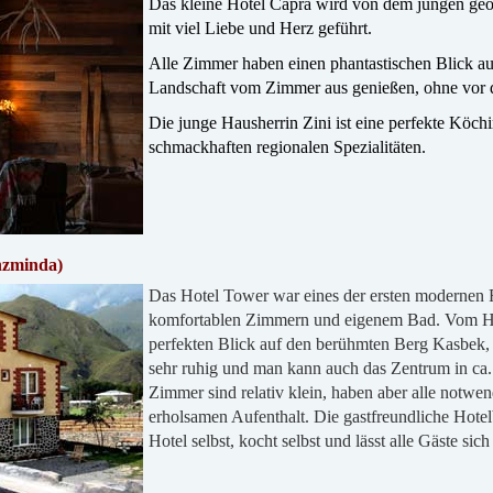
Das kleine Hotel Capra wird von dem jungen ge
mit viel Liebe und Herz geführt.
Alle Zimmer haben einen phantastischen Blick a
Landschaft vom Zimmer aus genießen, ohne vor 
Die junge Hausherrin Zini ist eine perfekte Köch
schmackhaften regionalen Spezialitäten.
nzminda)
Das Hotel Tower war eines der ersten modernen 
komfortablen Zimmern und eigenem Bad. Vom Hot
perfekten Blick auf den berühmten Berg Kasbek, a
sehr ruhig und man kann auch das Zentrum in ca.
Zimmer sind relativ klein, haben aber alle notwen
erholsamen Aufenthalt.
Die gastfreundliche Hotel
Hotel selbst, kocht selbst und lässt alle Gäste sic