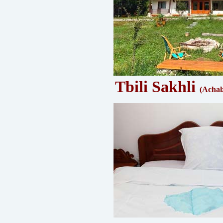
Tbili Sakhli
(Achal