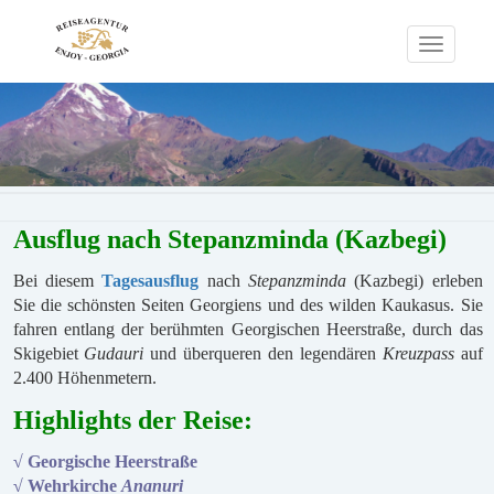
Toggle
navigati
Ausflug nach Stepanzminda (Kazbegi)
Bei diesem
Tagesausflug
nach
Stepanzminda
(Kazbegi) erleben
Sie die schönsten Seiten Georgiens und des wilden Kaukasus. Sie
fahren entlang der berühmten Georgischen Heerstraße, durch das
Skigebiet
Gudauri
und überqueren den legendären
Kreuzpass
auf
2.400 Höhenmetern.
Highlights der Reise:
√ Georgische Heerstraße
√ Wehrkirche
Ananuri