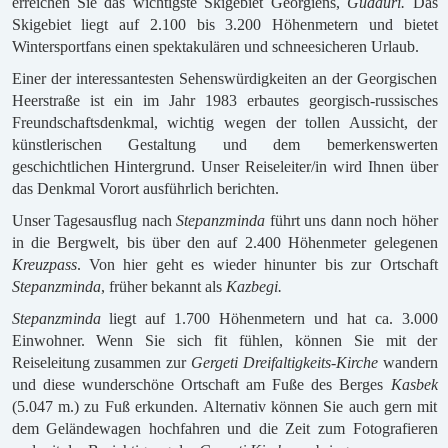
erreichen Sie das wichtigste Skigebiet Georgiens,
Gudauri.
Das
Skigebiet liegt auf 2.100 bis 3.200 Höhenmetern und bietet
Wintersportfans einen spektakulären und schneesicheren Urlaub.
Einer der interessantesten Sehenswürdigkeiten an der Georgischen
Heerstraße ist ein im Jahr 1983 erbautes georgisch-russisches
Freundschaftsdenkmal, wichtig wegen der tollen Aussicht, der
künstlerischen Gestaltung und dem bemerkenswerten
geschichtlichen Hintergrund. Unser Reiseleiter/in wird Ihnen über
das Denkmal Vorort ausführlich berichten.
Unser Tagesausflug nach
Stepanzminda
führt uns dann noch höher
in die Bergwelt, bis über den auf 2.400 Höhenmeter gelegenen
Kreuzpass
. Von hier geht es wieder hinunter bis zur Ortschaft
Stepanzminda
, früher bekannt als
Kazbegi.
Stepanzminda
liegt auf 1.700 Höhenmetern und hat ca. 3.000
Einwohner. Wenn Sie sich fit fühlen, können Sie mit der
Reiseleitung zusammen zur
Gergeti Dreifaltigkeits-Kirche
wandern
und diese wunderschöne Ortschaft am Fuße des Berges
Kasbek
(5.047 m.) zu Fuß erkunden. Alternativ können Sie auch gern mit
dem Geländewagen hochfahren und die Zeit zum Fotografieren