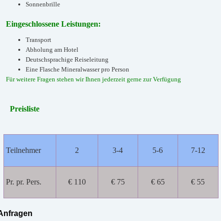
Sonnenbrille
Eingeschlossene Leistungen:
Transport
Abholung am Hotel
Deutschsprachige Reiseleitung
Eine Flasche Mineralwasser pro Person
Für weitere Fragen stehen wir Ihnen jederzeit gerne zur Verfügung
Preisliste
Teilnehmer
2
3-4
5-6
7-12
Pr. pr. Pers.
€ 110
€ 75
€ 65
€ 55
Anfragen