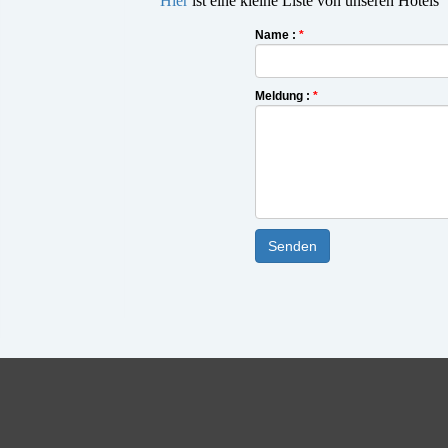
Hier
ist eine kleine Liste von unseren Hotels
Name :
*
Meldung :
*