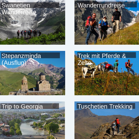
Swanetien
Wanderrundreise
Wanderreise
Stepanzminda
Trek mit Pferde &
(Ausflug)
Zelte
Trip to Georgia
Tuschetien Trekking