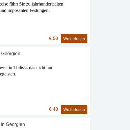
Reise führt Sie zu jahrhundertealten
 und imposanten Festungen.
€ 50
Weiterlesen
n Georgien
el in Tbilissi, das nicht nur
egeistert.
€ 40
Weiterlesen
 in Georgien