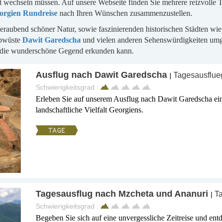
 wechseln müssen. Auf unsere Webseite finden Sie mehrere reizvolle T
orgien Rundreise
nach Ihren Wünschen zusammenzustellen.
mberaubend schöner Natur, sowie faszinierenden historischen Städten wi
lbwüste
Dawit Garedscha
und vielen anderen Sehenswürdigkeiten umge
n die wunderschöne Gegend erkunden kann.
Ausflug nach Dawit Garedscha
Tagesausflue
|
Schwierigkeitsgrad :
Erleben Sie auf unserem Ausflug nach Dawit Garedscha eine 
landschaftliche Vielfalt Georgiens.
TAGE
Tagesausflug nach Mzcheta und Ananuri
Ta
|
Schwierigkeitsgrad :
Begeben Sie sich auf eine unvergessliche Zeitreise und entd