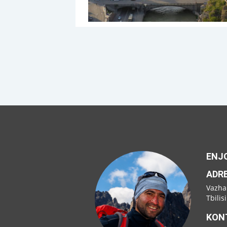
ENJO
ADR
Vazha
Tbilis
KON