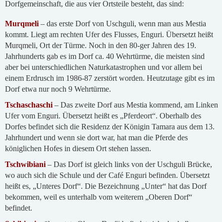
Dorfgemeinschaft, die aus vier Ortsteile besteht, das sind:
Murqmeli
– das erste Dorf von Uschguli, wenn man aus Mestia
kommt. Liegt am rechten Ufer des Flusses, Enguri. Übersetzt heißt
Murqmeli, Ort der Türme. Noch in den 80-ger Jahren des 19.
Jahrhunderts gab es im Dorf ca. 40 Wehrtürme, die meisten sind
aber bei unterschiedlichen Naturkatastrophen und vor allem bei
einem Erdrusch im 1986-87 zerstört worden. Heutzutage gibt es im
Dorf etwa nur noch 9 Wehrtürme.
Tschaschaschi
– Das zweite Dorf aus Mestia kommend, am Linken
Ufer vom Enguri. Übersetzt heißt es „Pferdeort“. Oberhalb des
Dorfes befindet sich die Residenz der Königin Tamara aus dem 13.
Jahrhundert und wenn sie dort war, hat man die Pferde des
königlichen Hofes in diesem Ort stehen lassen.
Tschwibiani
– Das Dorf ist gleich links von der Uschguli Brücke,
wo auch sich die Schule und der Café Enguri befinden. Übersetzt
heißt es, „Unteres Dorf“. Die Bezeichnung „Unter“ hat das Dorf
bekommen, weil es unterhalb vom weiterem „Oberen Dorf“
befindet.